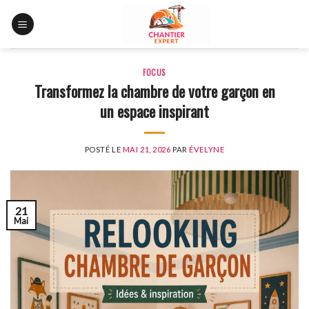
Skip
to
content
FOCUS
Transformez la chambre de votre garçon en
un espace inspirant
POSTÉ LE
MAI 21, 2026
PAR
ÉVELYNE
21
Mai