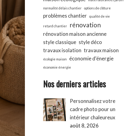
normalité délais chantier
options de clôture
problèmes chantier
qualité de vie
rénovation
retard chantier
rénovation maison ancienne
style classique
style déco
travaux isolation
travaux maison
économie d'énergie
écologie maison
économie énergie
Nos derniers articles
Personnalisez votre
cadre photo pour un
intérieur chaleureux
août 8, 2026