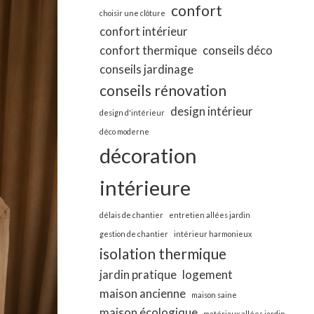
confort
choisir une clôture
confort intérieur
confort thermique
conseils déco
conseils jardinage
conseils rénovation
design intérieur
design d'intérieur
déco moderne
décoration
intérieure
délais de chantier
entretien allées jardin
gestion de chantier
intérieur harmonieux
isolation thermique
jardin pratique
logement
maison ancienne
maison saine
maison écologique
matériaux allées jardin