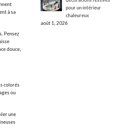
ennent
pour un intérieur
ent à sa
chaleureux
août 1, 2026
s. Pensez
uisse
nce douce,
s colorés
uages ou
réer une
mineuses