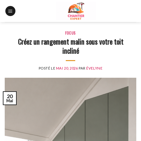
Skip
to
content
FOCUS
Créez un rangement malin sous votre toit
incliné
POSTÉ LE
MAI 20, 2026
PAR
ÉVELYNE
20
Mai