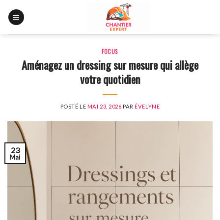
Skip
to
content
FOCUS
Aménagez un dressing sur mesure qui allège
votre quotidien
POSTÉ LE
MAI 23, 2026
PAR
ÉVELYNE
23
Mai