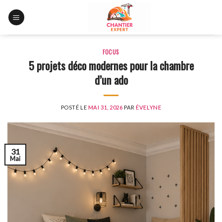
Skip
to
content
FOCUS
5 projets déco modernes pour la chambre
d’un ado
POSTÉ LE
MAI 31, 2026
PAR
ÉVELYNE
31
Mai