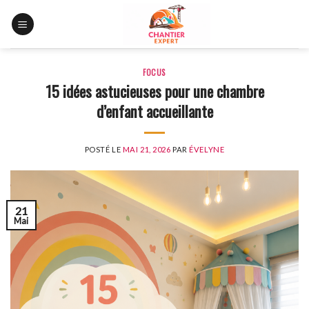
Skip
to
content
FOCUS
15 idées astucieuses pour une chambre
d’enfant accueillante
POSTÉ LE
MAI 21, 2026
PAR
ÉVELYNE
21
Mai