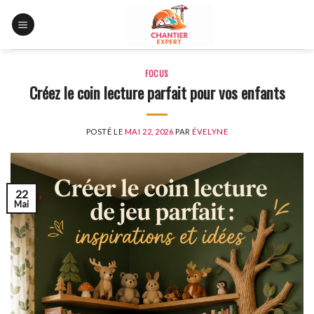
Skip
to
content
FOCUS
Créez le coin lecture parfait pour vos enfants
POSTÉ LE
MAI 22, 2026
PAR
ÉVELYNE
22
Mai