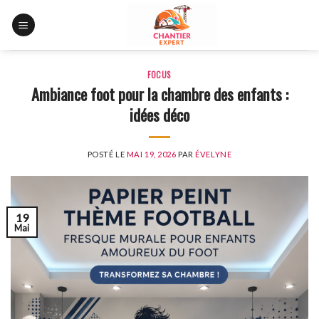
Skip
to
content
FOCUS
Ambiance foot pour la chambre des enfants :
idées déco
POSTÉ LE
MAI 19, 2026
PAR
ÉVELYNE
19
Mai