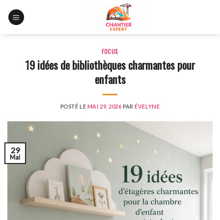
Skip
to
content
FOCUS
19 idées de bibliothèques charmantes pour
enfants
POSTÉ LE
MAI 29, 2026
PAR
ÉVELYNE
29
Mai