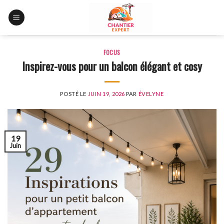
Skip
to
content
FOCUS
Inspirez-vous pour un balcon élégant et cosy
POSTÉ LE
JUIN 19, 2026
PAR
ÉVELYNE
19
Juin