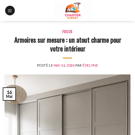
Skip
to
content
FOCUS
Armoires sur mesure : un atout charme pour
votre intérieur
POSTÉ LE
MAI 16, 2026
PAR
ÉVELYNE
16
Mai