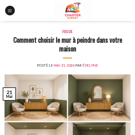
Skip
to
content
FOCUS
Comment choisir le mur à peindre dans votre
maison
POSTÉ LE
MAI 21, 2026
PAR
ÉVELYNE
21
Mai