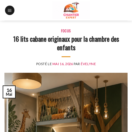
Skip
to
content
FOCUS
16 lits cabane originaux pour la chambre des
enfants
POSTÉ LE
MAI 16, 2026
PAR
ÉVELYNE
16
Mai