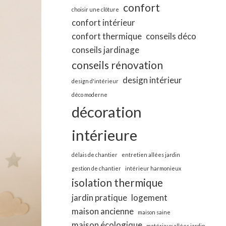
confort
choisir une clôture
confort intérieur
confort thermique
conseils déco
conseils jardinage
conseils rénovation
design intérieur
design d'intérieur
déco moderne
décoration
intérieure
délais de chantier
entretien allées jardin
gestion de chantier
intérieur harmonieux
isolation thermique
jardin pratique
logement
maison ancienne
maison saine
maison écologique
matériaux allées jardin