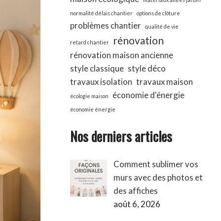
normalité délais chantier
options de clôture
problèmes chantier
qualité de vie
rénovation
retard chantier
rénovation maison ancienne
style classique
style déco
travaux isolation
travaux maison
économie d'énergie
écologie maison
économie énergie
Nos derniers articles
Comment sublimer vos
murs avec des photos et
des affiches
août 6, 2026