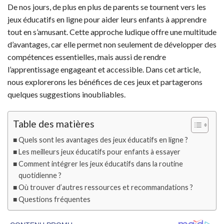
De nos jours, de plus en plus de parents se tournent vers les
jeux éducatifs en ligne pour aider leurs enfants à apprendre
tout en s’amusant. Cette approche ludique offre une multitude
d’avantages, car elle permet non seulement de développer des
compétences essentielles, mais aussi de rendre
l’apprentissage engageant et accessible. Dans cet article,
nous explorerons les bénéfices de ces jeux et partagerons
quelques suggestions inoubliables.
Table des matières
Quels sont les avantages des jeux éducatifs en ligne ?
Les meilleurs jeux éducatifs pour enfants à essayer
Comment intégrer les jeux éducatifs dans la routine
quotidienne ?
Où trouver d’autres ressources et recommandations ?
Questions fréquentes