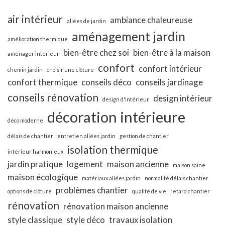
air intérieur
ambiance chaleureuse
allées de jardin
aménagement jardin
amélioration thermique
bien-être chez soi
bien-être à la maison
aménager intérieur
confort
confort intérieur
chemin jardin
choisir une clôture
confort thermique
conseils déco
conseils jardinage
conseils rénovation
design intérieur
design d'intérieur
décoration intérieure
déco moderne
délais de chantier
entretien allées jardin
gestion de chantier
isolation thermique
intérieur harmonieux
jardin pratique
logement
maison ancienne
maison saine
maison écologique
matériaux allées jardin
normalité délais chantier
problèmes chantier
options de clôture
qualité de vie
retard chantier
rénovation
rénovation maison ancienne
style classique
style déco
travaux isolation