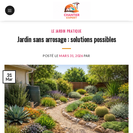
Skip
to
content
LE JARDIN PRATIQUE
Jardin sans arrosage : solutions possibles
POSTÉ LE
MARS 31, 2026
PAR
31
Mar