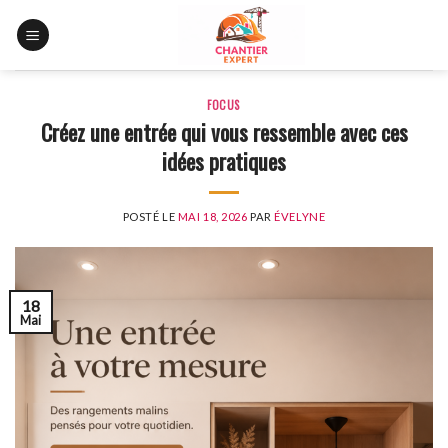
Skip
to
content
FOCUS
Créez une entrée qui vous ressemble avec ces
idées pratiques
POSTÉ LE
MAI 18, 2026
PAR
ÉVELYNE
18
Mai