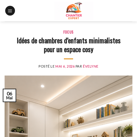
Skip
to
content
FOCUS
Idées de chambres d’enfants minimalistes
pour un espace cosy
POSTÉ LE
MAI 6, 2026
PAR
ÉVELYNE
06
Mai