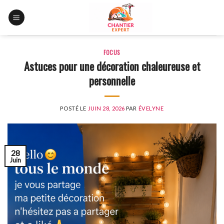
Skip
to
content
FOCUS
Astuces pour une décoration chaleureuse et
personnelle
POSTÉ LE
JUIN 28, 2026
PAR
ÉVELYNE
28
Juin