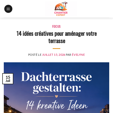
Skip
to
content
FOCUS
14 idées créatives pour aménager votre
terrasse
POSTÉ LE
JUILLET 15, 2026
PAR
ÉVELYNE
15
Juil