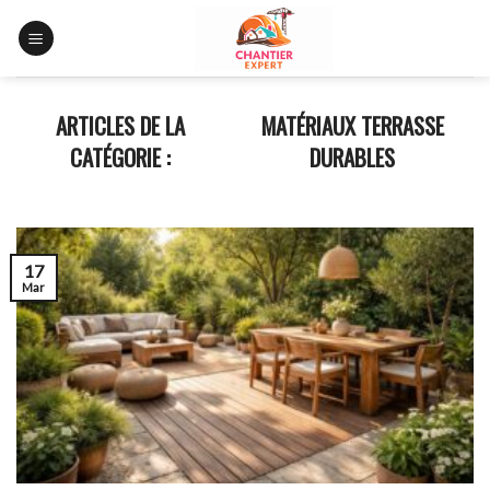
Skip
to
content
MATÉRIAUX TERRASSE
DURABLES
17
Mar