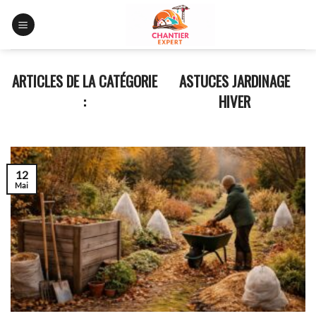
Skip
to
content
ASTUCES JARDINAGE
HIVER
12
Mai